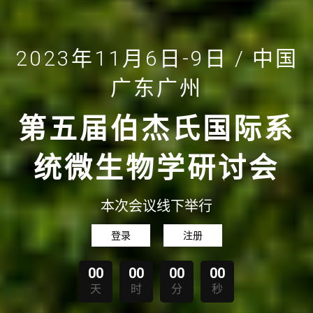
2023年11月6日-9日 / 中国
广东广州
第五届伯杰氏国际系
统微生物学研讨会
本次会议线下举行
登录
注册
00
00
00
00
天
时
分
秒