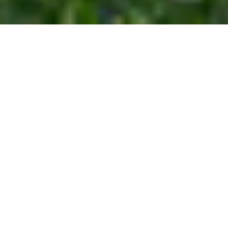
研讨会背景
第五届伯杰氏国际系统微生物学研讨会将于2023
年11月06-09日在中国广州市举办。本届大会由伯杰
氏国际系统微生物学学会、中山大学、中国微生物学
会共同主办；由中山大学生命科学学院、中国微生物
学会微生物资源专业委员会、中国科学院微生物研究
所、中国科学院南海海洋研究所、广东省科学院微生
物研究所、深圳大学高等研究院、中国石油大学（北
京）、华东理工大学、塔里木大学等单位联合承办；
由伯杰氏手册基金会、中山大学水产动物疫病防控与
健康养殖全国重点实验室、微生物资源前期开发国家