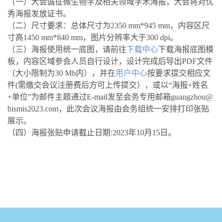
（一）大会诚征微生物学及相关领域学术海报，大会将对优
秀海报发放证书。
（二）尺寸要求：
总体尺寸为2350 mm*945 mm，内容区尺
寸高1450 mm*840 mm，图片分辨率大于300 dpi。
（三）
海报使用统一底图，请前往
下载中心
下载海报底图模
板，内容区域参会人员自行设计，设计完成后导出PDF文件
（大小限制为30 Mb内），并在
用户中心
按要求提交相应文
件(需缴交会议注册费后方可上传提交），
或以“海报+姓名
+单位”为邮件主题通过E-mail发至会务专用邮箱
guangzhou@
bismis2023.com
，此次会议海报由会务组统一安排打印张贴
展示。
（四）
海报张贴申请截止日期:2023年10月15日。