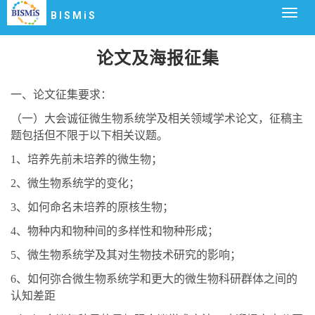
Togg
BISMiS
navig
论文及海报征集
一、论文征集要求：
（一）大会诚征微生物
系统
学及相关领域学术论文，征稿主
题包括但不限于以下相关议题。
1
、培养先前未培养的微生物；
2
、微生物
系统
学的变化；
3
、如何命名未培养的原核生物；
4
、物种内和物种间的多样性和物种形成；
5
、微生物系统学及其对生物技术研究的影响；
6
、如何弥合微生物系统学和更大的微生物科研群体之间的
认知差距