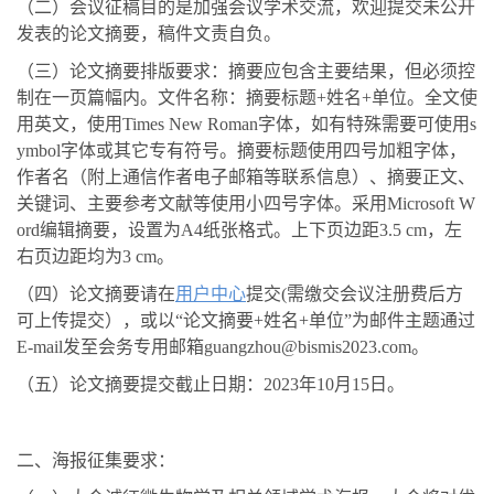
（二）会议征稿目的是加强会议学术交流，
欢迎提交未公开
发表的论文摘要，稿件文责自负。
（三）论文摘要排版要求：
摘要应包含主要结果，但必须控
制在一页篇幅内。
文件名称：摘要标题
+
姓名
+
单位。
全文使
用英文，使用
Times New Roman
字体，如有特殊需要可使用
s
ymbol
字体或其它专有符号。摘要标题使用四号加粗字体，
作者名（附上通信作者电子邮箱等联系信息）、摘要正文、
关键词、主要参考文献等使用小四号字体。采用
Microsoft W
ord
编辑摘要，设置为
A4
纸张格式。上下页边距
3.5 cm
，左
右页边距均为
3 cm
。
（四）论文摘要请在
用户中心
提交(需缴交会议注册费后方
可上传提交），
或以“论文摘要+姓名+单位”为邮件主题通过
E-mail发至会务专用邮箱
guangzhou@bismis2023.com。
（五）
论文摘要提交截止日期：2023年10月15日。
二、
海报征集要求：